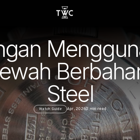
ungan Menggun
ewah Berbahan 
Steel
Watch Guide
Apr, 2026
3
min read