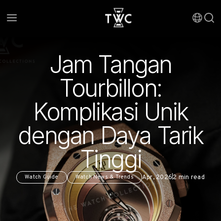
Jam Tangan
Tourbillon:
Komplikasi Unik
dengan Daya Tarik
Tinggi
Apr, 2026
2
min read
Watch Guide
Watch News & Trends