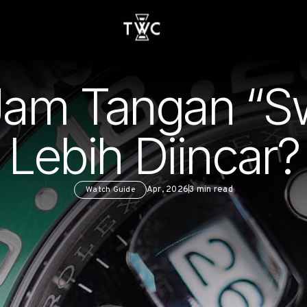
am Tangan “S
Lebih Diincar?
Watch Guide
Apr, 2026
3
min read